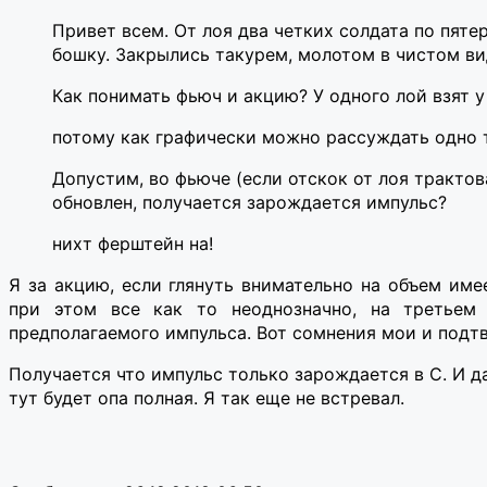
Привет всем. От лоя два четких солдата по пяте
бошку. Закрылись такурем, молотом в чистом ви
Как понимать фьюч и акцию? У одного лой взят у
потому как графически можно рассуждать одно т
Допустим, во фьюче (если отскок от лоя трактова
обновлен, получается зарождается импульс?
нихт ферштейн на!
Я за акцию, если глянуть внимательно на объем име
при этом все как то неоднозначно, на третьем
предполагаемого импульса. Вот сомнения мои и подтв
Получается что импульс только зарождается в С. И да
тут будет опа полная. Я так еще не встревал.