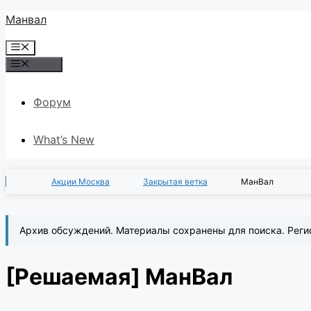
Перейти
Манвал
к
Меню
содержимому
Меню
Форум
What’s New
Акции Москва
Закрытая ветка
МанВал
Архив обсуждений. Материалы сохранены для поиска. Реги
[Решаемая]
МанВал