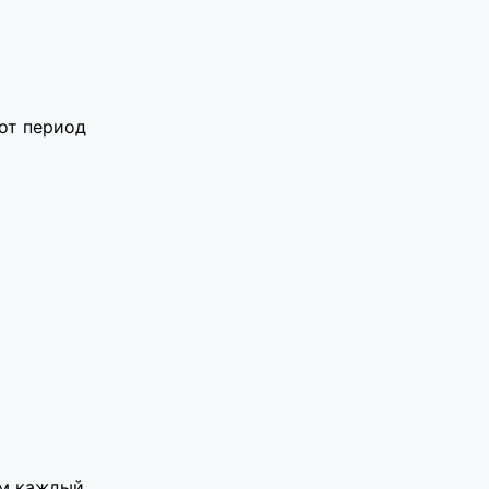
тот период
уем каждый