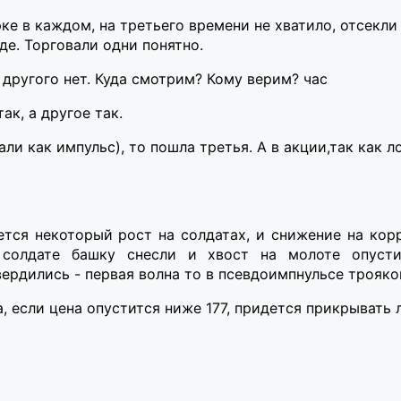
рке в каждом, на третьего времени не хватило, отсекли
де. Торговали одни понятно.
 другого нет. Куда смотрим? Кому верим? час
ак, а другое так.
ли как импульс), то пошла третья. А в акции,так как л
ется некоторый рост на солдатах, и снижение на кор
 солдате башку снесли и хвост на молоте опуст
ердились - первая волна то в псевдоимпнульсе трояком
, если цена опустится ниже 177, придется прикрывать л