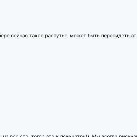
сбере сейчас такое распутье, может быть пересидеть э
н на все сто, тогда это к психиатру)). Мы всегда риск