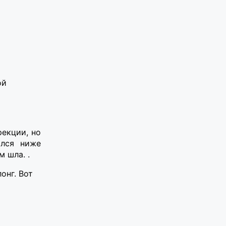
ой
рекции, но
ился ниже
 шла. .
онг. Вот