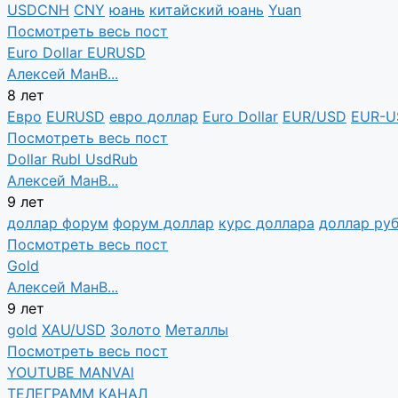
USDCNH
CNY
юань
китайский юань
Yuan
Посмотреть весь пост
Euro Dollar EURUSD
Алексей МанВ...
8 лет
Евро
EURUSD
евро доллар
Euro Dollar
EUR/USD
EUR-U
Посмотреть весь пост
Dollar Rubl UsdRub
Алексей МанВ...
9 лет
доллар форум
форум доллар
курс доллара
доллар ру
Посмотреть весь пост
Gold
Алексей МанВ...
9 лет
gold
XAU/USD
Золото
Металлы
Посмотреть весь пост
YOUTUBE MANVAl
ТЕЛЕГРАММ КАНАЛ