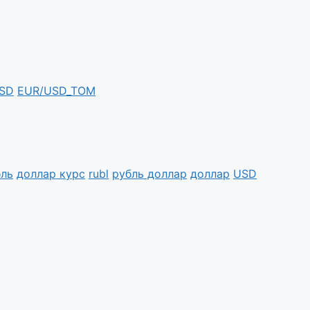
SD
EUR/USD_TOM
бль
доллар курс
rubl
рубль доллар
доллар
USD