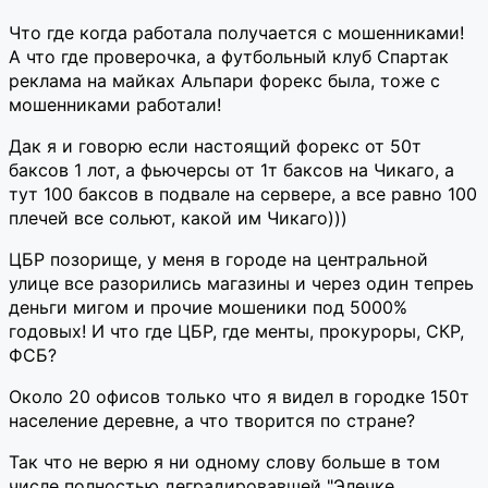
Что где когда работала получается с мошенниками!
А что где проверочка, а футбольный клуб Спартак
реклама на майках Альпари форекс была, тоже с
мошенниками работали!
Дак я и говорю если настоящий форекс от 50т
баксов 1 лот, а фьючерсы от 1т баксов на Чикаго, а
тут 100 баксов в подвале на сервере, а все равно 100
плечей все сольют, какой им Чикаго)))
ЦБР позорище, у меня в городе на центральной
улице все разорились магазины и через один тепреь
деньги мигом и прочие мошеники под 5000%
годовых! И что где ЦБР, где менты, прокуроры, СКР,
ФСБ?
Около 20 офисов только что я видел в городке 150т
население деревне, а что творится по стране?
Так что не верю я ни одному слову больше в том
числе полностью деградировавшей "Элечке