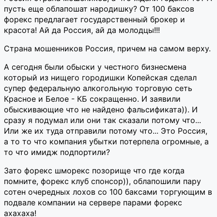
пусть еще облапошат народишку? От 100 баксов
форекс предлагает государственный брокер и
красота! Ай да Россия, ай да молодцы!!!
Страна мошенников Россия, причем на самом верху.
А сегодня были обыски у честного бизнесмена
который из нищего городишки Копейская сделал
супер федеральную алкогольную торговую сеть
Красное и Белое - КБ сокращенно. И заявили
обыскивающие что не найдено фальсификата)). И
сразу я подумал или они так сказали потому что...
Или же их туда отправили потому что... Это Россия,
а то то что компания убытки потерпела огромные, а
то что имидж подпортили?
Зато форекс шморекс позорище что где когда
помните, форекс клуб спонсор)), облапошили пару
сотен очередных лохов со 100 баксами торгующим в
подвале компании на сервере парами форекс
ахахаха!