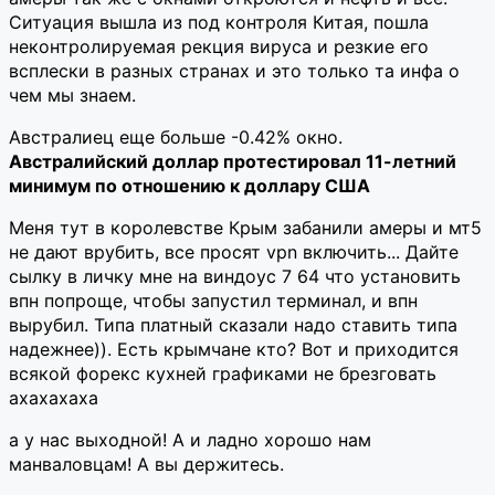
Ситуация вышла из под контроля Китая, пошла
неконтролируемая рекция вируса и резкие его
всплески в разных странах и это только та инфа о
чем мы знаем.
Австралиец еще больше -0.42% окно.
Австралийский доллар протестировал 11-летний
минимум по отношению к доллару США
Меня тут в королевстве Крым забанили амеры и мт5
не дают врубить, все просят vpn включить... Дайте
сылку в личку мне на виндоус 7 64 что установить
впн попроще, чтобы запустил терминал, и впн
вырубил. Типа платный сказали надо ставить типа
надежнее)). Есть крымчане кто? Вот и приходится
всякой форекс кухней графиками не брезговать
ахахахаха
а у нас выходной! А и ладно хорошо нам
манваловцам! А вы держитесь.