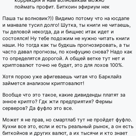
поймать профит. Биткоин эфириум нек
Паша ты волновик?)) Видимо потому что на юсдапе
и манвале тусил долго! Шутка, ты книги не читаешь,
ты деловой некогда, да и бищнес итак идет и
состоялся! Ну тебе подожим не нужно читать книги
наши. Но тогда как ты будкшь прогнозировать, а ты
часто давал прогнозы, по конфуцию снова? Надо как
то определятся дорогой. А общей ветке тут нет и
криптовалют точно не будет, это для лохов 100%.
Хотя порою уже афигеваешь читая что Барклайз
займется анализом криптовалют!
Вообще что это такое, какие дивиденды платят за
энное крипто? Гдк жти предприятия? Фермы
серверов? Да фуфло это все.
Может я не прав, но смартлаб тут не пройдет фуфло.
Кухни все это, если и есть реальный рынок, а он есть
биткойнов и других валют, а их тысячи и кто знает