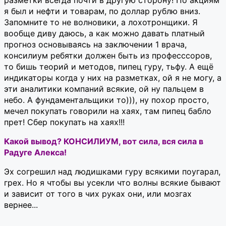
я был и нефти и товарам, по доллар рублю вниз.
Запомните то не волновики, а лохотронщики. Я
вообще диву даюсь, а как можно давать платный
прогноз основываясь на заключении 1 врача,
консилиум ребятки должен быть из професссоров,
то бишь теорий и методов, пипец гуру, тьфу. А ещё
индикаторы когда у них на разметках, ой я не могу, а
эти аналитики компаний всякие, ой ну пальцем в
небо. А фундаментальщики то))), ну похор просто,
мечел покупать говорили на хаях, там пипец бабло
прет! Сбер покупать на хаях!!!
Какой вывод? КОНСИЛИУМ, вот сила, вся сила в
Радуге Алекса!
Эх согрешил над людишками гуру всякими поугарал,
грех. Но я чтобы вы усекли что волны всякие бывают
и зависит от того в чих руках они, или мозгах
вернее...