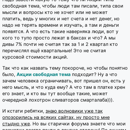
свободная тема, чтобы люди там писали, типа свои
мысли и вопросы кто не хочет или не может
платить, ведь у многих и нет счета и нет денег, но
надо не терять времени и изучать, а там и деньги
появятся. А что есть такие наверняка люди, вот у
кого то тупо просто лежат в баксах и что? А мы
дивы 7% почти не считая так за 1 и 2 квартал кто
перечислял ещё квартальные! Это не считая
курсовой стоимости акций.
Так что как назвать тему покороче, но чтобы понятно
было,
Акции свободная тема
подходит? Ну а что
зачем человека ограничивать, вот пришел он, есть у
него мысль, и что куда ему? А что там в платке хрен
его знает, и кто вы тут вообще такие, может
очередной лохотрон сливаторов смарталаба))).
И кстати ребятки,
знаю волновики уже так
опозорились на всяких сайтах, ну просто мне
стыдно уже
. Но вы старички форума знаете что мои
разметки всегда почти в другую сторону! По акциям