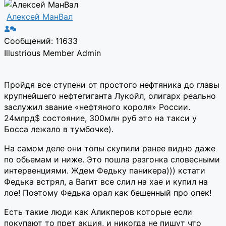
Алексей МанВал
Сообщений: 11633
Illustrious Member
Admin
Пройдя все ступени от простого нефтяника до главы
крупнейшего нефтегиганта Лукойл, олигарх реально
заслужил звание «нефтяного короля» России.
24млрд$ состояние, 300млн руб это на такси у
Босса лежало в тумбочке).
На самом деле они топы скупили ранее видно даже
по обьемам и ниже. Это пошла разгонка словесными
интервенциями. Ждем Федьку паникера))) кстати
Федька встрял, а Вагит все слил на хае и купил на
лое! Поэтому Федька орал как бешенный про опек!
Есть такие люди как Аликперов которые если
покупают то прет акция, и никогда не пишут что