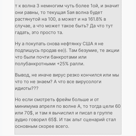
т к волна 3 немногим чуть более 1ой, и значит
они равны, то текущая 5ая волна будет
растянутой на 100, а может и на 161.8% в
случае, а что может такое быть? Да что тут
гадать, это просто та.
Ну а покупать снова нефтянку США я не
подпишусь продав ее)). Там безумие, те акции
что были почти банкротами или
полубанкротными +25% ралли.
Вывод, не иначе вирус резко кончился или мы
что то не знаем? А что все вирусологи
идиоты???
Но если смотреть фрейм больше и от
минимума апреля по волне А, то тогда цели 60
или 70$, и там я вычислил и писал в группе
аудио говорил 65$. И так альт сценарий стал
основным скорее всего.