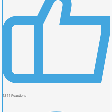
1244
Reactions