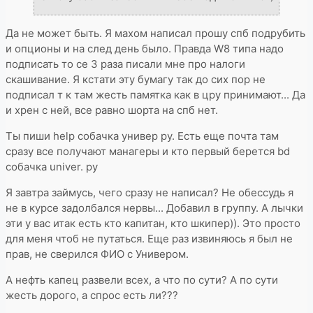
Да не может быть. Я махом написал прошу спб подрубить
и опционы и на след день было. Правда W8 типа надо
подписать то се 3 раза писали мне про налоги
скашивание. Я кстати эту бумагу так до сих пор не
подписал т к там жесть памятка как в цру принимают... Да
и хрен с ней, все равно шорта на спб нет.
Ты пиши help собачка универ ру. Есть еще почта там
сразу все получают манагеры и кто первый берется bd
собачка univer. ру
Я завтра займусь, чего сразу не написал? Не обессудь я
не в курсе задолбался нервы... Добавил в группу. А лычки
эти у вас итак есть кто капитан, кто шкипер)). Это просто
для меня чтоб не путаться. Еще раз извиняюсь я был не
прав, не сверился ФИО с Универом.
А нефть капец развели всех, а что по сути? А по сути
жесть дорого, а спрос есть ли???