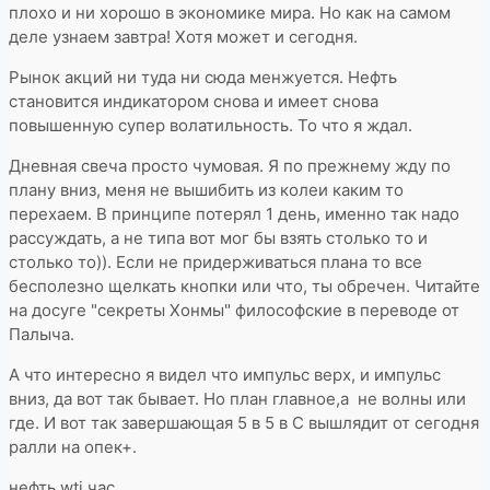
плохо и ни хорошо в экономике мира. Но как на самом
деле узнаем завтра! Хотя может и сегодня.
Рынок акций ни туда ни сюда менжуется. Нефть
становится индикатором снова и имеет снова
повышенную супер волатильность. То что я ждал.
Дневная свеча просто чумовая. Я по прежнему жду по
плану вниз, меня не вышибить из колеи каким то
перехаем. В принципе потерял 1 день, именно так надо
рассуждать, а не типа вот мог бы взять столько то и
столько то)). Если не придерживаться плана то все
бесполезно щелкать кнопки или что, ты обречен. Читайте
на досуге "секреты Хонмы" философские в переводе от
Палыча.
А что интересно я видел что импульс верх, и импульс
вниз, да вот так бывает. Но план главное,а не волны или
где. И вот так завершающая 5 в 5 в С вышлядит от сегодня
ралли на опек+.
нефть wti час