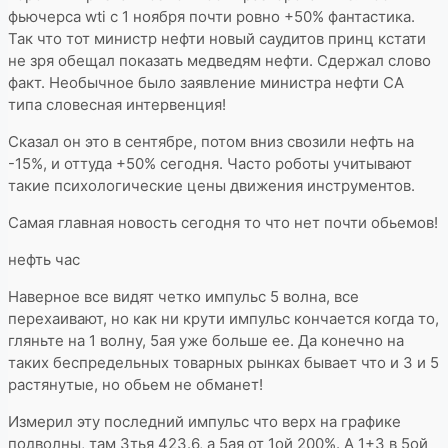
фьючерса wti с 1 ноября почти ровно +50% фантастика.
Так что тот министр нефти новый саудитов принц кстати
не зря обещал показать медведям нефти. Сдержал слово
факт. Необычное было заявление министра нефти СА
типа словесная интервенция!
Сказал он это в сентябре, потом вниз свозили нефть на
-15%, и оттуда +50% сегодня. Часто роботы учитывают
такие психологические цены движения инструментов.
Самая главная новость сегодня то что нет почти обьемов!
нефть час
Наверное все видят четко импульс 5 волна, все
перехаивают, но как ни крути импульс кончается когда то,
гляньте на 1 волну, 5ая уже больше ее. Да конечно на
таких беспредельных товарных рынках бывает что и 3 и 5
растянутые, но обьем не обманет!
Измерил эту последний импульс что верх на графике
подволны, там 3тья 423.6, а 5ая от 1ой 200%. А 1+3 в 5ой