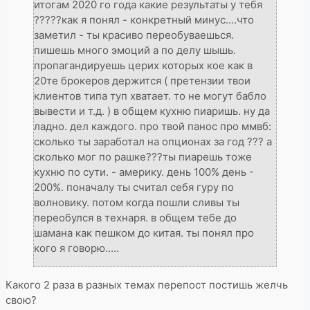
итогам 2020 го года какие результаты у тебя
?????как я понял - конкретный минус....что
заметил - ты красиво переобуваешься.
пишешь много эмоций а по делу шышь.
пропагандируешь церих которых кое как в
20те брокеров держится ( претензии твои
клиентов типа туп хватает. то не могут бабло
вывести и т.д. ) в общем кухню пиаришь. ну да
ладно. дел каждого. про твой панос про ммвб:
сколько ты заработал на опционах за год ??? а
сколько мог по рашке???ты пиарешь тоже
кухню по сути. - америку. день 100% день -
200%. поначалу ты считал себя гуру по
волновику. потом когда пошли сливы ты
переобулся в технаря. в общем тебе до
шамана как пешком до китая. ты понял про
кого я говорю.....
Какого 2 раза в разных темах перепост постишь желчь
свою?