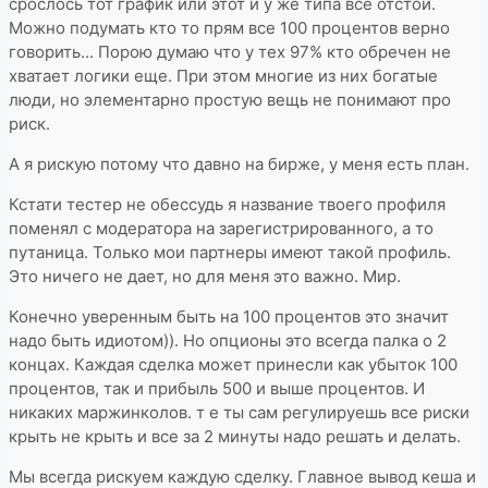
срослось тот график или этот и у же типа все отстой.
Можно подумать кто то прям все 100 процентов верно
говорить... Порою думаю что у тех 97% кто обречен не
хватает логики еще. При этом многие из них богатые
люди, но элементарно простую вещь не понимают про
риск.
А я рискую потому что давно на бирже, у меня есть план.
Кстати тестер не обессудь я название твоего профиля
поменял с модератора на зарегистрированного, а то
путаница. Только мои партнеры имеют такой профиль.
Это ничего не дает, но для меня это важно. Мир.
Конечно уверенным быть на 100 процентов это значит
надо быть идиотом)). Но опционы это всегда палка о 2
концах. Каждая сделка может принесли как убыток 100
процентов, так и прибыль 500 и выше процентов. И
никаких маржинколов. т е ты сам регулируешь все риски
крыть не крыть и все за 2 минуты надо решать и делать.
Мы всегда рискуем каждую сделку. Главное вывод кеша и