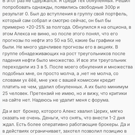
В этот раз не сдержался. Я среди тех обнуленных. Решил
попробовать однажды, появились свободные 300р и
результат 0. Был до вступления в группу свой портфель,
который сам собрал и смотрю сейчас, он был бы
примерно +20-25% за полгода. Обнулился я на опциона, в
этом Алекса не виню, но после этого понял, что его
прогнозы по нефти это 50 на 50, какие бы графики не
были. Не много удачливее прогнозы его в акциях. В
группе обнадеживающих на рост треугольников после
падения нефти было множество. И все эти треугольник
переходили из 3 в 5. После моего обнуления и множества
подобных мне, он просто молча, а ,нет не молча, со
словами ух ёёё, мне уже с вашей комиссии кредит
платить не чем, удалил обнуленных. А их было минимум
25 человек. Претензий не имею, но и вижу, что критики
на сайте нет. Надеюсь не удалит меня с форума.
Да и вот брокер, которого Алекс хвалил Церих, мягко
сказать не очень. Деньги, что снять, что внести 1-2 дня
ждал. Есть более оперативно работающие брокеры. Да и
в действиях ограничивает, захотел позволил позицию в