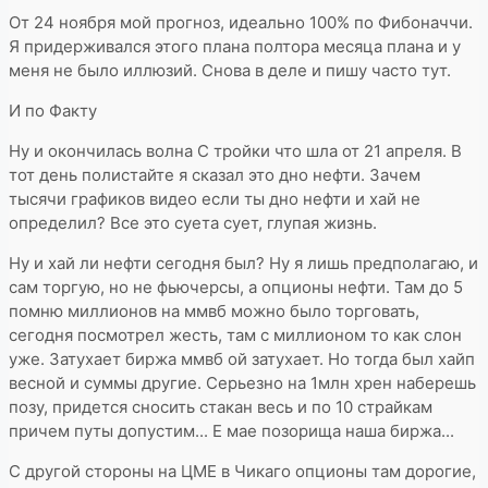
От 24 ноября мой прогноз, идеально 100% по Фибоначчи.
Я придерживался этого плана полтора месяца плана и у
меня не было иллюзий. Снова в деле и пишу часто тут.
И по Факту
Ну и окончилась волна С тройки что шла от 21 апреля. В
тот день полистайте я сказал это дно нефти. Зачем
тысячи графиков видео если ты дно нефти и хай не
определил? Все это суета сует, глупая жизнь.
Ну и хай ли нефти сегодня был? Ну я лишь предполагаю, и
сам торгую, но не фьючерсы, а опционы нефти. Там до 5
помню миллионов на ммвб можно было торговать,
сегодня посмотрел жесть, там с миллионом то как слон
уже. Затухает биржа ммвб ой затухает. Но тогда был хайп
весной и суммы другие. Серьезно на 1млн хрен наберешь
позу, придется сносить стакан весь и по 10 страйкам
причем путы допустим... Е мае позорища наша биржа...
С другой стороны на ЦМЕ в Чикаго опционы там дорогие,