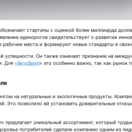
бозначает стартапы с оценкой более миллиарда долла
оявление единорогов свидетельствует о развитии инн
 рабочие места и формируют новые стандарты в своих
ой успешности. Он также означает признание на между
и. Для
«ВкусВилл
» это особенно важно, так как рынок
йле
центом на натуральные и экологичные продукты. Компа
й. Это позволило ей установить доверительные отноше
» предлагает уникальный ассортимент, который трудно
доровье потребителей сделали компанию одним из лид