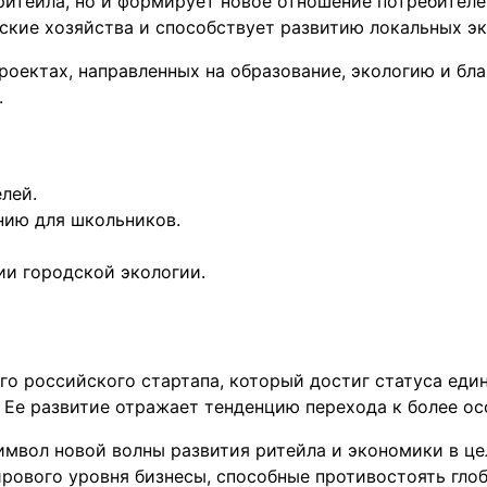
ритейла, но и формирует новое отношение потребителе
ские хозяйства и способствует развитию локальных э
роектах, направленных на образование, экологию и бл
.
лей.
нию для школьников.
ии городской экологии.
о российского стартапа, который достиг статуса еди
. Ее развитие отражает тенденцию перехода к более о
имвол новой волны развития ритейла и экономики в це
рового уровня бизнесы, способные противостоять гло