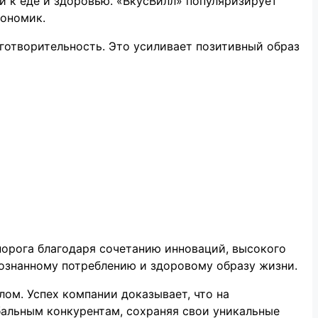
й к еде и здоровью. «ВкусВилл» популяризирует
кономик.
аготворительность. Это усиливает позитивный образ
норога благодаря сочетанию инноваций, высокого
сознанному потреблению и здоровому образу жизни.
лом. Успех компании доказывает, что на
бальным конкурентам, сохраняя свои уникальные