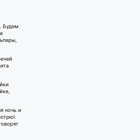
. Будем
е
ьперы,
вечей
сита
ойки
йке,
я ночь и
мотрю!
 говорят