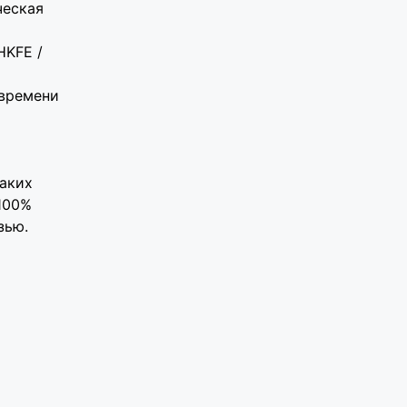
ческая
HKFE /
 времени
каких
 100%
зью.