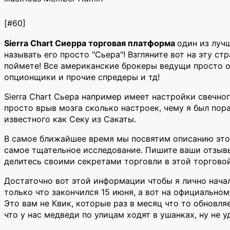
[#60]
Sierra Chart Cиерра торговая платформа
один из луч
называть его просто "Сьера"! Взгляните вот на эту ст
поймете! Все американские брокеры ведущи просто о
опционщики и прочие спредеры и тд!
Sierra Chart Сьера например имеет настройки свечно
просто врыв мозга сколько настроек, чему я был по
известного как Секу из Сакаты.
В самое ближайшее время мы посвятим описанию этог
самое тщательное исследование. Пишите ваши отзывы
делитесь своими секретами торговли в этой торгово
Достаточно вот этой информации чтобы я лично начал
только что закончился 15 июня, а вот на официальном
Это вам не Квик, которые раз в месяц что то обновляе
что у нас медведи по улицам ходят в ушанках, ну не у