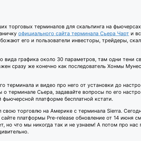
ших торговых терминалов для скальпинга на фьючерсах
раничку
официального сайта терминала Сьера Чарт
и вс
божают его и пользователи инвесторы, трейдеры, скал
го вида графика около 30 параметров, там одни тени с
ражен сразу же конечно как последователь Хонмы Муне
о терминала и видео про него от установки до настр
 о терминале Сьера, задавайте вопросы по его настро
й фьючерсной платформе бесплатной кстати.
 свою торговлю на Америке с терминала Sierra. Сегодн
 сайте платформы Pre-release обновление от 14 июня с
т, но что мы никогда так и не узнаем! А потом про нас
дивительно.