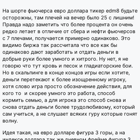
На шорте фьючерса евро доллара тикер edm8 будьте
осторожны, там плечей на вечер было 25 с лишним!
Правда надо заметить что более процента он очень
редко летает в отличие от сбера и нефти фьючерсов
с 7 плечами, получается примерно одинаково. Это
видимо биржа так рассчитала что все как бы
одинаково дают заработать и отдать деньги в
добрые руки более умного и хитрого. Ну нет, я не
говорю что тут кровь и песок и гладиаторские бои.
Но в скальпинге в конце концов игры если хотите,
деньги перетекают к более изощренному игроку,
хотя слово игра просто обозначение действия, для
кого то и скорее умного это работа, способ
кормить семью, а для игрока это способ снова и
снова отдать деньги более трудолюбивому, который
сам учиться, а не слушает всяких гуру которые гонят
волну.
Идея такая, на евро долларе фигура 3 горы, а на
индексе доллара так же дневном фрейме фигура 3