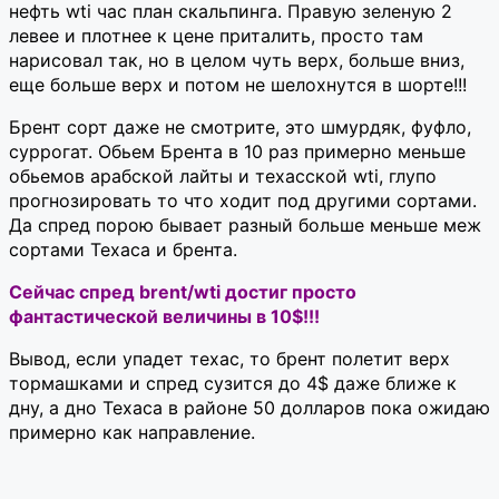
нефть wti час план скальпинга. Правую зеленую 2
левее и плотнее к цене приталить, просто там
нарисовал так, но в целом чуть верх, больше вниз,
еще больше верх и потом не шелохнутся в шорте!!!
Брент сорт даже не смотрите, это шмурдяк, фуфло,
суррогат. Обьем Брента в 10 раз примерно меньше
обьемов арабской лайты и техасской wti, глупо
прогнозировать то что ходит под другими сортами.
Да спред порою бывает разный больше меньше меж
сортами Техаса и брента.
Cейчас cпред brent/wti достиг просто
фантастической величины в 10$!!!
Вывод, если упадет техас, то брент полетит верх
тормашками и спред сузится до 4$ даже ближе к
дну, а дно Техаса в районе 50 долларов пока ожидаю
примерно как направление.