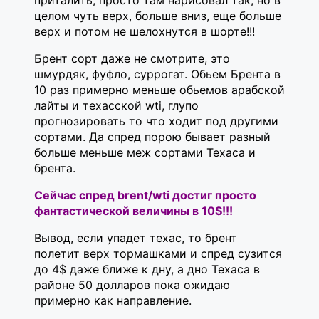
целом чуть верх, больше вниз, еще больше
верх и потом не шелохнутся в шорте!!!
Брент сорт даже не смотрите, это
шмурдяк, фуфло, суррогат. Обьем Брента в
10 раз примерно меньше обьемов арабской
лайты и техасской wti, глупо
прогнозировать то что ходит под другими
сортами. Да спред порою бывает разный
больше меньше меж сортами Техаса и
брента.
Cейчас cпред brent/wti достиг просто
фантастической величины в 10$!!!
Вывод, если упадет техас, то брент
полетит верх тормашками и спред сузится
до 4$ даже ближе к дну, а дно Техаса в
районе 50 долларов пока ожидаю
примерно как направление.