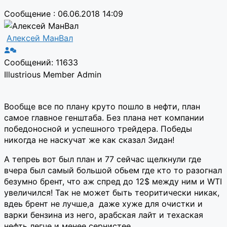
Сообщение : 06.06.2018 14:09
Алексей МанВал
Сообщений: 11633
Illustrious Member
Admin
Вообще все по плану круто пошло в нефти, план
самое главное генштаба. Без плана нет компании
победоносной и успешного трейдера. Победы
никогда не наскучат же как сказал Зидан!
А тепреь вот был план и 77 сейчас щелкнули где
вчера был самый большой обьем где кто то разогнал
безумно брент, что аж спред до 12$ между ним и WTI
увеличился! Так не может быть теоритически никак,
вдеь брент не лучше,а даже хуже для очистки и
варки бензина из него, арабская лайт и техаская
нефть легче и менее сернистее.