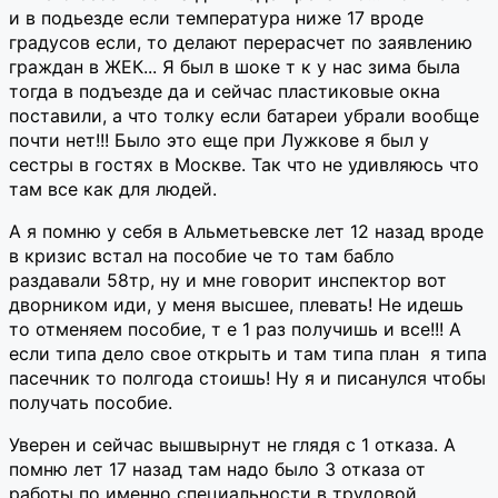
и в подьезде если температура ниже 17 вроде
градусов если, то делают перерасчет по заявлению
граждан в ЖЕК... Я был в шоке т к у нас зима была
тогда в подъезде да и сейчас пластиковые окна
поставили, а что толку если батареи убрали вообще
почти нет!!! Было это еще при Лужкове я был у
сестры в гостях в Москве. Так что не удивляюсь что
там все как для людей.
А я помню у себя в Альметьевске лет 12 назад вроде
в кризис встал на пособие че то там бабло
раздавали 58тр, ну и мне говорит инспектор вот
дворником иди, у меня высшее, плевать! Не идешь
то отменяем пособие, т е 1 раз получишь и все!!! А
если типа дело свое открыть и там типа план я типа
пасечник то полгода стоишь! Ну я и писанулся чтобы
получать пособие.
Уверен и сейчас вышвырнут не глядя с 1 отказа. А
помню лет 17 назад там надо было 3 отказа от
работы по именно специальности в трудовой