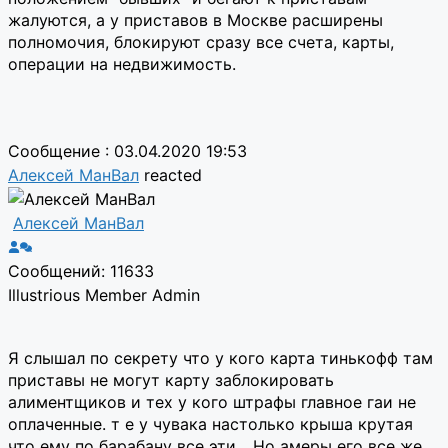
жалуются, а у приставов в Москве расширены
полномочия, блокируют сразу все счета, карты,
операции на недвижимость.
Сообщение : 03.04.2020 19:53
Алексей МанВал
reacted
Алексей МанВал
Сообщений: 11633
Illustrious Member
Admin
Я слышал по секрету что у кого карта тинькофф там
приставы не могут карту заблокировать
алиментщиков и тех у кого штрафы главное гаи не
оплаченные. т е у чувака настолько крыша крутая
что ему по барабану все эти... Но амеры его все же