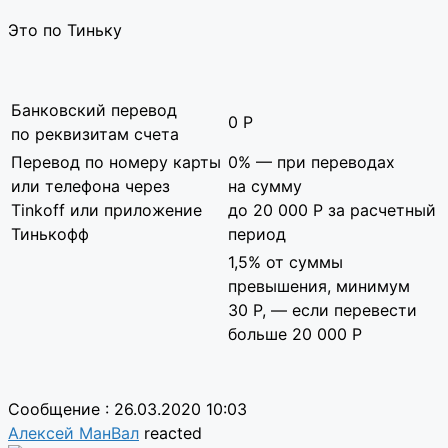
Это по Тиньку
Банковский перевод
0
Р
по реквизитам счета
Перевод по номеру карты
0% — при переводах
или телефона через
на сумму
Tinkoff или приложение
до 20 000
Р
за расчетный
Тинькофф
период
1,5% от суммы
превышения, минимум
30
Р
, — если перевести
больше 20 000
Р
Сообщение : 26.03.2020 10:03
Алексей МанВал
reacted