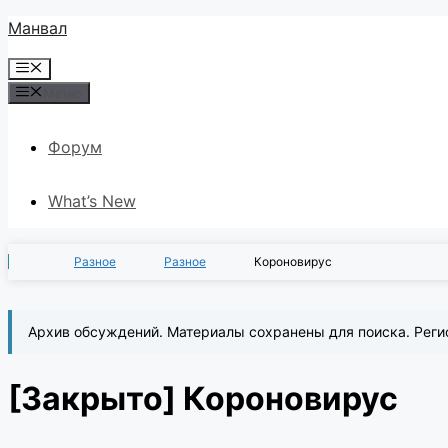
Перейти
Манвал
к
Меню
содержимому
Меню
Форум
What’s New
Разное
Разное
Короновирус
Архив обсуждений. Материалы сохранены для поиска. Реги
[Закрыто]
Короновирус