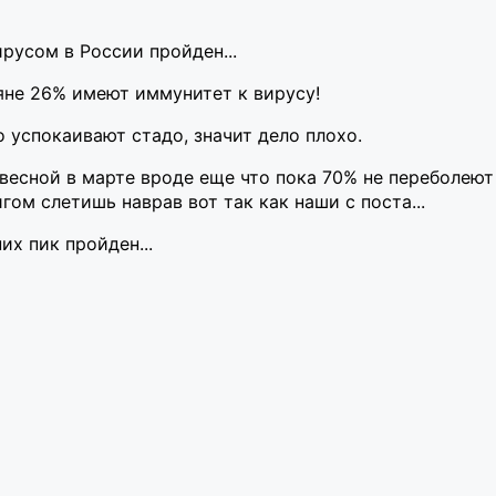
русом в России пройден...
яне 26% имеют иммунитет к вирусу!
о успокаивают стадо, значит дело плохо.
 весной в марте вроде еще что пока 70% не переболею
игом слетишь наврав вот так как наши с поста...
х пик пройден...