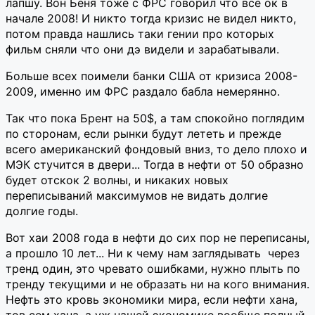
лапшу. Вон Беня тоже с ФРС говорил что все ок в
начале 2008! И никто тогда кризис не видел никто,
потом правда нашлись таки гении про которых
фильм сняли что они дэ видели и зарабатывали.
Больше всех поимели банки США от кризиса 2008-
2009, именно им ФРС раздало бабла немерянно.
Так что пока Брент на 50$, а там спокойно поглядим
по сторонам, если рынки будут лететь и прежде
всего американский фондовый вниз, то дело плохо и
МЭК стучится в двери... Тогда в нефти от 50 образно
будет отскок 2 волны, и никаких новых
переписываний максимумов не видать долгие
долгие годы.
Вот хаи 2008 года в нефти до сих пор не переписаны,
а прошло 10 лет... Ни к чему нам заглядывать через
тренд один, это чревато ошибками, нужно плыть по
тренду текущими и не образать ни на кого внимания.
Нефть это кровь экономики мира, если нефти хана,
тов сем хана, а уж нашей экономике вообще полный