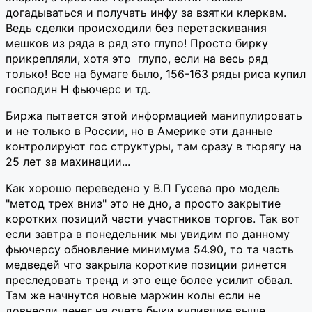
догадываться и получать инфу за взятки клеркам.
Ведь сделки происходили без перетаскивания
мешков из ряда в ряд это глупо! Просто бирку
прикрепляли, хотя это глупо, если на весь ряд
только! Все на бумаге было, 156-163 ряды риса купил
господин Н фьючерс и тд.
Биржа пытается этой информацией манипулировать
и не только в России, но в Америке эти данные
контролируют гос структуры, там сразу в тюрягу на
25 лет за махинации...
Как хорошо переведено у В.П Гусева про модель
"метод трех вниз" это не дно, а просто закрытие
коротких позиций части участников торгов. Так вот
если завтра в понедельник мы увидим по данному
фьючерсу обновление минимума 54.90, то та часть
медведей что закрыла короткие позиции ринется
преследовать тренд и это еще более усилит обвал.
Там же начнутся новые маржин колы если не
довнесли денег на счета быки купившие выше.