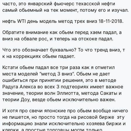
часто, это январский фьючерс техасской нефти
самый обьемный на тек момент, потому его и изучал.
нефть WTI день модель метод трех вниз 18-11-2018.
Обратите внимание как обьем перед хаем падал, а
вниз на обвале рос, и теперь на отскоке падал.
Что это обозначает буквально? То что тренд вниз, т
к на коррекциях обьем падает.
Кстати обьем падал все три раза как я отметил
места моделей "метод 3 вниз". Обьем не дает
ошибиться при принятии решения, это в методе
Радуга Алекса во всех 3 подтеориях имеет важное
значение, теории волн Эллиотта, метода Сакаты и
теории Доу, везде обьем исключительно важен.
И хотя про свечи японские про обьем вообще ничего
не пишется, но просто тогда на рисовой бирже эту
информацию знали исключительно хозяева биржи и
клерки, а простые торговцы могли только