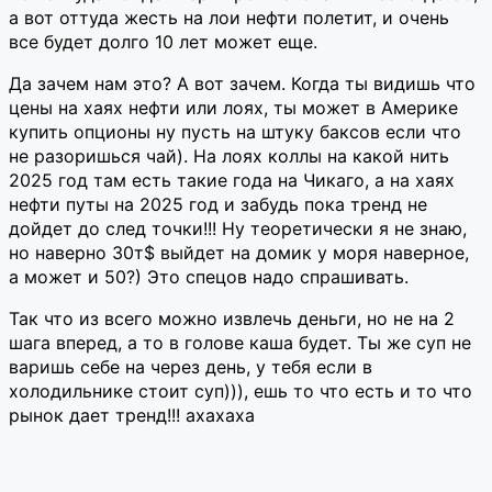
а вот оттуда жесть на лои нефти полетит, и очень
все будет долго 10 лет может еще.
Да зачем нам это? А вот зачем. Когда ты видишь что
цены на хаях нефти или лоях, ты может в Америке
купить опционы ну пусть на штуку баксов если что
не разоришься чай). На лоях коллы на какой нить
2025 год там есть такие года на Чикаго, а на хаях
нефти путы на 2025 год и забудь пока тренд не
дойдет до след точки!!! Ну теоретически я не знаю,
но наверно 30т$ выйдет на домик у моря наверное,
а может и 50?) Это спецов надо спрашивать.
Так что из всего можно извлечь деньги, но не на 2
шага вперед, а то в голове каша будет. Ты же суп не
варишь себе на через день, у тебя если в
холодильнике стоит суп))), ешь то что есть и то что
рынок дает тренд!!! ахахаха