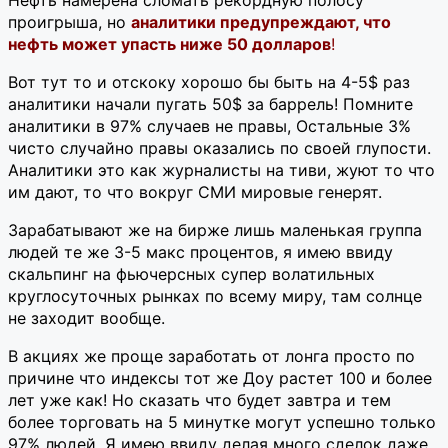
проигрыша, но
аналитики предупреждают, что
нефть может упасть ниже 50 долларов
!
Вот тут то и отскоку хорошо бы быть на 4-5$ раз
аналитики начали пугать 50$ за баррель! Помните
аналитики в 97% случаев не правы, Остальные 3%
чисто случайно правы оказались по своей глупости.
Аналитики это как журналисты на тиви, жуют то что
им дают, то что вокруг СМИ мировые генерят.
Зарабатывают же на бирже лишь маленькая группа
людей те же 3-5 макс процентов, я имею ввиду
скальпинг на фьючерсных супер волатильных
круглосуточных рынках по всему миру, там солнце
не заходит вообще.
В акциях же проще заработать от лонга просто по
причине что индексы тот же Доу растет 100 и более
лет уже как! Но сказать что будет завтра и тем
более торговать на 5 минутке могут успешно только
97% людей. Я имею ввиду делая много сделок даже