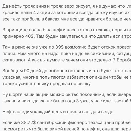
Да нефть трояк вниз и трояк верх рисует, я не думаю что 
красиво наши 4 акции за которыми всегда слежу изучая их п
все таки прибыль в баксах мне всегда нравится больше че
В принципе волна b на нефти часе готова отскока, пора и в
примерно 40$. Там будем закупаться, а что делать если тро
Там в районе же уже по 39$ возможно будет отскок правого
плеча. Нам много не надо, пока не до высиживаний, ситуа
скидывают. А как вы думаете зачем они это делают? Борьба
Вообщем 90 дней до выборов осталось и это будет жесть ч
ужасная, многие попытаются избавится от акций чтобы не п
только усилят панику продавая по рынку.
Ну шортя наши акции можно бытьс покойными, если амеры л
гавань и никогда ею не была года 3 уже, у нас идет засто
Нефть следим каждый день и ночь и всегда и везде.
Если же 38.72$ сентябрьский фьючерс техаса цена пробьет
посмотреть что было зимой весной по нефти, она шла перво