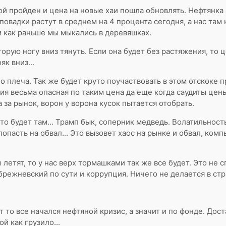
лой пройден и цена на новые хаи пошла обновлять. Нефтянка
овадки растут в среднем на 4 процента сегодня, а нас там н
м как раньше мы мыкались в деревяшках.
торую ногу вниз тянуть. Если она будет без растяжения, то 
як вниз...
 плеча. Так же будет круто поучаствовать в этом отскоке п
ция весьма опасная по таким цена да еще когда саудиты цен
 за рынок, ворон у ворона кусок пытается отобрать.
то будет там... Трамп бык, соперник медведь. Волатильност
опасть на обвал... Это вызовет хаос на рынке и обвал, ком
етят, то у нас верх тормашками так же все будет. Это не 
й брежневский по сути и коррупция. Ничего не делается в ст
 то все начался нефтяной кризис, а значит и по фонде. Дос
й как грузило...