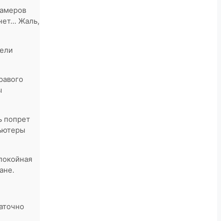
 амеров
ет... Жаль,
цели
равого
ы
ь попрет
пьютеры
спокойная
ране.
таточно