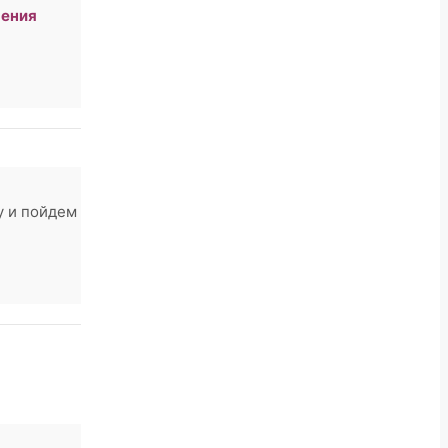
чения
у и пойдем