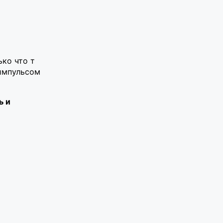
ько что т
 импульсом
ь и