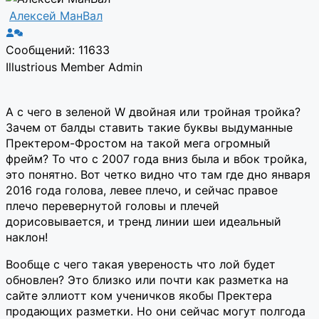
Алексей МанВал
Сообщений: 11633
Illustrious Member
Admin
А с чего в зеленой W двойная или тройная тройка?
Зачем от балды ставить такие буквы выдуманные
Пректером-Фростом на такой мега огромный
фрейм? То что с 2007 года вниз была и вбок тройка,
это понятно. Вот четко видно что там где дно января
2016 года голова, левее плечо, и сейчас правое
плечо перевернутой головы и плечей
дорисовывается, и тренд линии шеи идеальный
наклон!
Вообще с чего такая увереность что лой будет
обновлен? Это близко или почти как разметка на
сайте эллиотт ком ученичков якобы Пректера
продающих разметки. Но они сейчас могут полгода