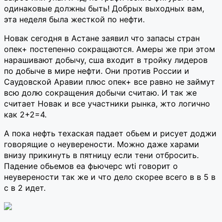
одинаковые должны быть! Добрых выходных вам,
эта неделя была жесткой по нефти.
Новак сегодня в Астане заявил что запасы стран
опек+ постепенно сокращаются. Амеры же при этом
нарашивают добычу, сша входит в тройку лидеров
по добыче в мире нефти. Они против России и
Саудовской Аравии плюс опек+ все равно не займут
всю долю сокращения добычи считаю. И так же
считает Новак и все участники рынка, жто логично
как 2+2=4.
А пока нефть техаская падает обьем и рисует доджи
говорящие о неуверености. Можно даже харами
внизу прикинуть в пятницу если тени отбросить.
Падение обьемов еа фьючерс wti говорит о
неуверености так же и что дело скорее всего в в 5 в
с в 2 идет.