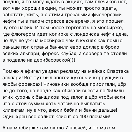
поздно, я то могу ждать в акциях, там плечиков нет,
вот чем хороши акции, ты может просто ждать,
работать, жить, а с этими гребаными фьючерсами
нефти ты в таком стрессе все время, я это прошел,
ну его нафик. И тем более торговать на мосбирже,
где флюгером идет копирка с лондонска нефти цена,
но лучше уж на мосбирже чем в кухнях как помню
раньше пол страны банчили евро доллар в броко
всяких альпари, форекс клубах, а сервера те стояли
в подвале на дерибасовской)))
Помню я афигел увидел рекламу на майках Спартака
альпари! Вот тут был эпогей кухонь и коррупции в
якобы форексах! Чиновники вообще прифигели, цбр
не до того, но вроде как обязали внести по 150млн
этих кухоных банщиков под залог в цбр чтобы если
что с этой суммы хоть чатсично выплатить
клиентам, ну а что, вноси бабки и банчи дальше!
Один хрен все сольет клиент со 100 плечами!
А на мосбирже там около 7 плечей, и то махом