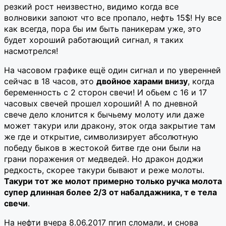
резкий рост неизвестно, видимо когда все
волновики запоют что все пропало, нефть 15$! Ну все
как всегда, пора бы им быть паникерам уже, это
будет хороший работающий сигнал, я таких
насмотрелся!
На часовом графике ещё один сигнал и по уверенней
сейчас в 18 часов, это
двойное харами внизу
, когда
беременность с 2 сторон свечи! И обьем с 16 и 17
часовых свечей прошел хороший! А по дневной
свече дело клонится к бычьему молоту или даже
может такури или дракону, эток огда закрытие там
же где и открытие, символизирует абсолютную
победу быков в жестокой битве где они были на
грани поражения от медведей. Но дракон доджи
редкость, скорее такури бывают и реже молоты.
Такури тот же молот примерно только ручка молота
супер длинная более 2/3 от набалдажника, т е тела
свечи
.
На нефти вчера 8.06.2017 пгип сломали, и снова