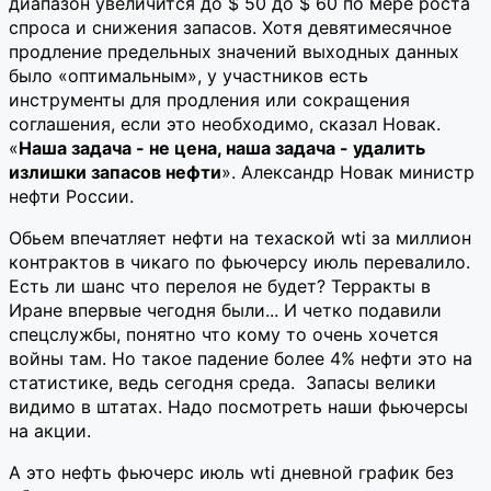
диапазон увеличится до $ 50 до $ 60 по мере роста
спроса и снижения запасов. Хотя девятимесячное
продление предельных значений выходных данных
было «оптимальным», у участников есть
инструменты для продления или сокращения
соглашения, если это необходимо, сказал Новак.
«
Наша задача - не цена, наша задача - удалить
излишки запасов нефти
». Александр Новак министр
нефти России.
Обьем впечатляет нефти на техаской wti за миллион
контрактов в чикаго по фьючерсу июль перевалило.
Есть ли шанс что перелоя не будет? Терракты в
Иране впервые чегодня были... И четко подавили
спецслужбы, понятно что кому то очень хочется
войны там. Но такое падение более 4% нефти это на
статистике, ведь сегодня среда. Запасы велики
видимо в штатах. Надо посмотреть наши фьючерсы
на акции.
А это нефть фьючерс июль wti дневной график без