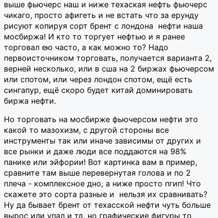
выше фьючерс наш и ниже техаская нефть фьючерс
чикаго, просто афигеть и не встать что за ерунду
рисуют копируя сорт брент с лондона нефти наша
мосбиржа! И кто то торгует нефтью и я ранее
торговал ею часто, а как можно то? Надо
первоисточником торговать, получается варианта 2,
верней несколько, или в сша на 2 биржах фьючерсом
или спотом, или через лондон спотом, ещё есть
сингапур, ещё скоро будет китай доминировать
биржа нефти.
Но торговать на мосбирже фьючерсом нефти это
какой то мазохизм, с другой стороны все
инструменты так или иначе зависимы от других и
все рынки и даже люди все поддаются на 98%
панике или эйфории! Вот картинка вам в пример,
сравните там выше перевернутая голова и по 2
плеча - комплексное дно, а ниже просто пгип! Что
скажете это сорта разные и нельзя их сравнивать?
Ну да бывает брент от техасской нефти чуть больше
вырос или упал и тд, но графические фигуры то