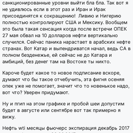
санкционированные уровни выйти бла бла. Так вот я
не удивлюсь если в этот раз и Иран и Ирак
присоединятся к сокращению! Ливию и Нигерию
полностью контролируют США и Мексику. Вообщем
это была такая сенсация когда после встречи ОПЕК
27 мая обвал на 10 долларов нефти вертикально
случился. Сейчас паника нарастает в арабских нефте
странах. Вот Катар и выпендриватся начал, ведь СА в
полном безденежье, ей сейчас не до Катара и
амбиций, без денег там на Востоке ты никто.
Кароче будет какое то новое подписание вскоре,
думают что бы такое отчебучить, эта фигня осеняя
опек уже не помогает, значит что то новенькое надо,
вот что? Уверен придумают.
Ну и пгип на этом графике и пробой шеи допустим
будет в августе или сентябре вот так примерно я
вижу.
Нефть wti месяцы фьючерс экспирация декабрь 2017