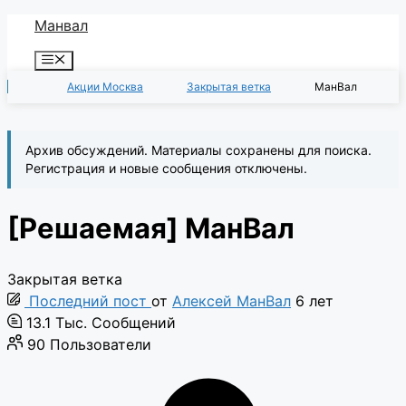
Перейти
Манвал
к
Меню
содержимому
Акции Москва
Закрытая ветка
МанВал
Архив обсуждений. Материалы сохранены для поиска.
Регистрация и новые сообщения отключены.
[Решаемая]
МанВал
Закрытая ветка
Последний пост
от
Алексей МанВал
6 лет
13.1 Тыс.
Сообщений
90
Пользователи