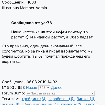
Сообщений: 11633
Illustrious Member
Admin
Сообщение от: yar76
Наша нефтянка на этой нефти почему-то
растёт 🙂 И индексы растут, а Сбер падает.
Это временно, один день аномальный, все
схлопнутся, но за гмка я писал варианты что мы
будем шортить, ты бы почитал прежде чем его
шортить...
Сообщение : 06.03.2019 14:02
№ 503 / 653
Назад
Далее
Forum Jump:
Теги тем:
трейдинг (3)
,
заработок (1)
,
биржа (1)
,
акции (6)
,
сбербанк акции (1)
,
газпром (2)
,
метод