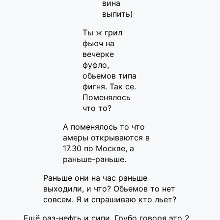
вина
выпить)
Ты ж грил
фьюч на
вечерке
фуфло,
обьемов типа
фигня. Так се.
Поменялось
что то?
А поменялось то что
амеры открываются в
17.30 по Москве, а
раньше-раньше.
Раньше они на час раньше
выходили, и что? Обьемов то нет
совсем. Я и спрашиваю кто льет?
Ещё раз-нефть и сипи. Грубо говоря это 2