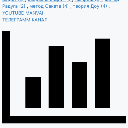
Радуга (2)
,
метод Саката (4)
,
теория Доу (4)
,
YOUTUBE MANVAl
ТЕЛЕГРАММ КАНАЛ