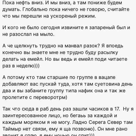
Пока нефть вниз. И мы вниз, а там пониже будем
думать. Глобально пока ничего не говорю, считайте
что мы перешли на ускореный режим.
И кого не было сегодня извините я запареный был и
не разослал на мыло.
А че щелкнуть трудно на манвал разок? Я впоедь
конечно вы знаете мне не трудно буду расылку
делать на емейл. Но вы ведь и емейл поди читаете
раз в неделю)))
А потому кто там старшие по группе в вацапе
добавляют вас пускай туда, хотя там суетовина день
два и вы забаните группу типа нафик она и так же
пролетите с переворотрм)
Так что сюда в раб день раз зашли часиков в 17. Ну я
заинтересованное лицо, но бегаьь за каждой и
каждым моряком я не могу. Ладно Серега Север там
Таймыр нет связи, ему я ща позвоню). Он мне рано
звонит я сплю, я ему ночью он спит)))