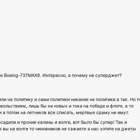
ие Boeing-737MAX8. Интересно, а почему не суперджет?
или на политику и сами политики никакие не политики а так. Но п
овольствием, лишь бы на новых и тока на победе и флоте, а то
 а потом на летчиков все списать, мертвые сраму не имут.
адили и прочие калины и волги, вот было бы супер! Так и
 вы на волги то чиновников не сажаете а нас хотите на джеты