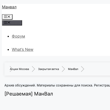
Перейти
Манвал
к
Меню
содержимому
Меню
Форум
What’s New
Акции Москва
Закрытая ветка
МанВал
Архив обсуждений. Материалы сохранены для поиска. Регистра
[Решаемая]
МанВал