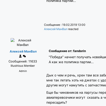
политика партии...
Сообщение : 19.02.2019 13:00
Алексей МанВал
reacted
Сообщение от: fandorin
Алексей МанВал
"Победа" начнет получать новейш
Сообщений: 11633
А как же политика партии...
Illustrious Member
Admin
Дык о чем и речь, хрен там все заб
мне так летать хоть на джетах с уд
другие могут намутить с запчастями
Еще бы чиновников на ларгусы перес
авиаперевозчики могут сказать а че
пересадить?