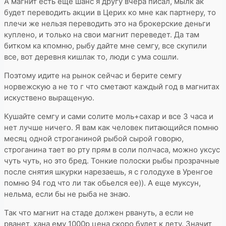
А магнит есть еще шанс я другу вчера писал, мылк ак
будет переводить акции в Церих ко мне как партнеру, то
плечи же нельзя переводить это на брокерские деньги
куплено, и только на свои магнит переведет. Да там
битком ка кпомню, рыбу дайте мне семгу, все скупили
все, вот деревня кишлак то, люди с ума сошли.
Поэтому идите на рынок сейчас и берите семгу
норвежскую а не то г что сметают каждый год в магнитах
искуствено выращеную.
Кушайте семгу и сами солите моль+сахар и все 3 часа и
нет лучше ничего. Я вам как человек питающийся помню
месяц одной строганиной рыбой сырой говорю,
строганина тает во рту прям в соли полчаса, можно уксус
чуть чуть, но это бред. Тонкие полоски рыбы прозрачные
после снятия шкурки нарезаешь, я с голодухе в Уренгое
помню 94 год что ли так обьелся ее)). А еще муксун,
нельма, если бы не рыба не знаю.
Так что магнит на стаде должен рвануть, а если не
рванет, хана ему 1000р цена скоро будет к лету. Значит