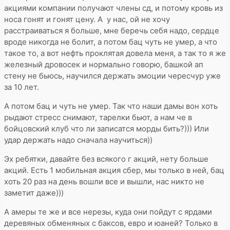
акциями компании получают члены сд, и потому кровь из
носа гонят и гонят цену. А у нас, ой не хочу
расстраиваться я больше, мне беречь себя надо, сердце
вроде никогда не болит, а потом бац чуть не умер, а что
такое то, а вот нефть проклятая довела меня, а так то я же
железный дровосек и нормально говорю, башкой ап
стену не бьюсь, научился держать эмоции чересчур уже
за 10 лет.
А потом бац и чуть не умер. Так что наши дамы вон хоть
рыдают стресс снимают, тарелки бьют, а нам че в
бойцовский клуб что ли записатся морды бить?))) Или
удар держать надо сначала научиться))
Эх ребятки, давайте без всякого г акций, нету больше
акций. Есть 1 мобильная акция сбер, мы только в ней, бац
хоть 20 раз на день вошли все и вышли, нас никто не
заметит даже)))
А амеры те же и все нерезы, куда они пойдут с ярдами
деревяных обменяных с баксов, евро и юаней? Только в