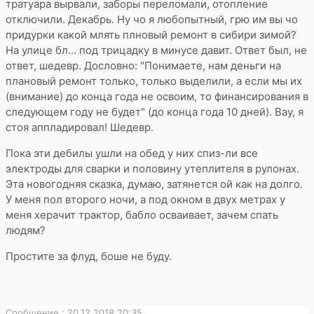
тратуара вырвали, заборы переломали, отопление
отключили. Декабрь. Ну чо я любопытный, грю им вы чо
придурки какой млять плновый ремонт в сибири зимой?
На улице бл... под трицадку в минусе давит. Ответ был, не
ответ, шедевр. Дословно: "Понимаете, нам деньги на
плановый ремонт только, только выделили, а если мы их
(внимание) до конца года не освоим, то финансирования в
следующем году не будет" (до конца года 10 дней). Вау, я
стоя аппладировал! Шедевр.
Пока эти дебилы ушли на обед у них спиз-ли все
электроды для сварки и половину утеплителя в рулонах.
Эта новогодняя сказка, думаю, затянется ой как на долго.
У меня пол второго ночи, а под окном в двух метрах у
меня херачит трактор, бабло осваивает, зачем спать
людям?
Простите за флуд, боше не буду.
Сообщение : 20.12.2018 20:35