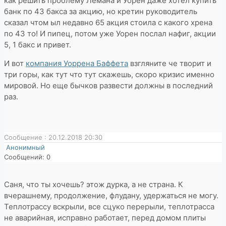
как решить проблему Лемана и Уорен даже хотел купить
банк по 43 бакса за акцию, но кретин руководитель
сказал чтом ыл недавно 65 акция стоила с какого хрена
по 43 то! И пипец, потом уже Уорен послал нафиг, акции
5, 1 бакс и привет.
И вот
компания Уоррена Баффета
взгляните че творит и
три горы, как тут что тут скажешь, скоро кризис именно
мировой. Но еще бычков развести должны в последний
раз.
Сообщение : 20.12.2018 20:30
Анонимный
Сообщений: 0
Саня, что ты хочешь? этож дурка, а не страна. К
вчерашнему, продолжение, флудану, удержаться не могу.
Теплотрассу вскрыли, все сцуко перерыли, теплотрасса
не аварийная, исправно работает, перед домом плиты