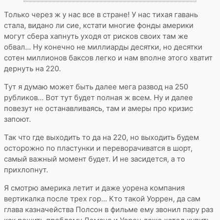
Только через ж у нас все в стране! У нас тихая гавань
стала, видано ли сие, кстати многие фонды америки
могут сбера хапнуть уходя от рисков своих там же
обвал... Ну конечно не миллиарды десятки, но десятки
сотен миллионов баксов легко и нам вполне этого хватит
дернуть на 220.
Тут я думаю может быть далее мега развод на 250
рубликов... Вот тут будет полная ж всем. Ну и далее
повезут не останавливаясь, там и амеры про кризис
запоют.
Так что где выходить то да на 220, но выходить будем
осторожно по пластунки и переворачиватся в шорт,
самый важный момент будет. И не засидется, а то
прихлопнут.
Я смотрю америка летит и даже уорена компания
вертикалка после трех гор... Кто такой Уоррен, да сам
глава казначейства Полсон в фильме ему звонил пару раз