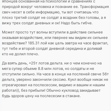
японцев основанная на психологии и сравнениях с
природой вокруг человека и познание ее. Трансформация
свеч несет в себе информацию, ты вот считаешь что
плохо третий солдат не солдат а всадник без головы, а я
вижу трех солдат дневных и ок! Надо быть гибче.
Может просто тут волны вступили в действие сильнее
оказывая воздействие, или пвернее мы видим их сильнее
воздействие? 185.31 лой как цель завтра на часе фрактал,
тут тебе и второй солдат дневной середина и доливай
кто не долил плечо.
Да взять день, +25т лотов дельта. ни о чем конечно на
мега супер обьеме 8.8 млн лотов, но солдаты и не
отступили сильно. На часе в конце на посленей свече 56т
дельта, уверено закончили сессию. Кукл вообще никак не
отреагировал на послесессии, видимо и вашим и нашим
работал)), без прибыли! Обычно кукловод закидывает
будь здоров цену на послесесии в стакане.