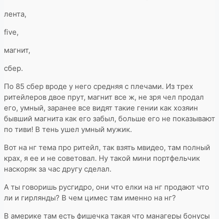
лента,
five,
магнит,
сбер.
По 85 сбер вроде у него средняя с плечами. Из трех
ритейлеров двое прут, магнит все ж, не зря чел продал
его, умный, заранее все видят такие гении как хозяин
бывший магнита как его забыл, больше его не показывают
по тиви! В тень ушел умный мужик.
Вот на нг тема про ритейл, так взять мвидео, там полный
крах, я ее и не советовал. Ну такой мини портфельчик
наскоряк за час другу сделал.
А ты говоришь русгидро, они что елки на нг продают что
ли и гирлянды? В чем цимес там именно на нг?
В америке там есть фишечка такая что манагеры бонусы