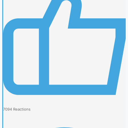
7094
Reactions